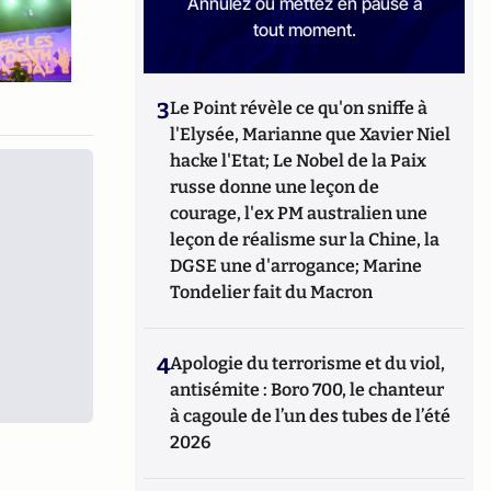
Annulez ou mettez en pause à
tout moment.
3
Le Point révèle ce qu'on sniffe à
l'Elysée, Marianne que Xavier Niel
hacke l'Etat; Le Nobel de la Paix
russe donne une leçon de
courage, l'ex PM australien une
leçon de réalisme sur la Chine, la
DGSE une d'arrogance; Marine
Tondelier fait du Macron
4
Apologie du terrorisme et du viol,
antisémite : Boro 700, le chanteur
à cagoule de l’un des tubes de l’été
2026