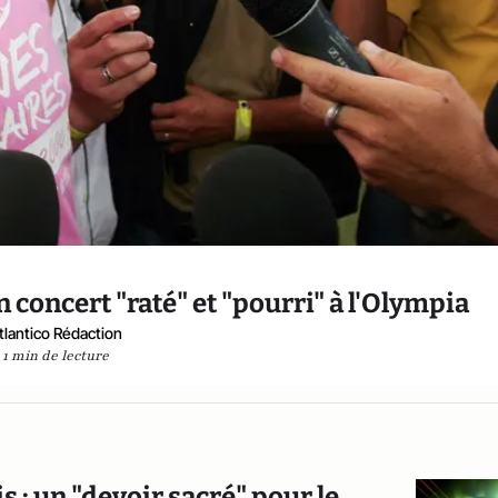
 concert "raté" et "pourri" à l'Olympia
tlantico Rédaction
1 min de lecture
s : un "devoir sacré" pour le