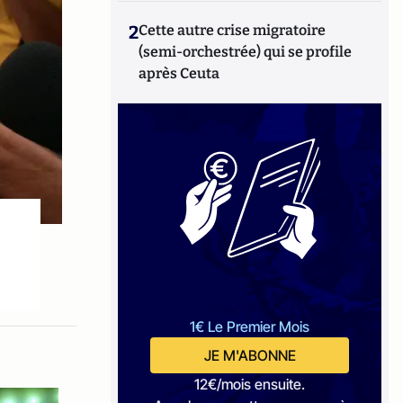
2
Cette autre crise migratoire
(semi-orchestrée) qui se profile
après Ceuta
1€ Le Premier Mois
JE M'ABONNE
12€/mois ensuite.