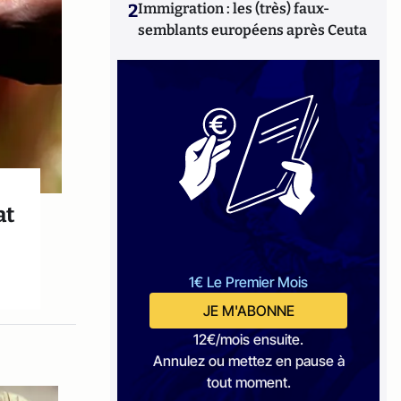
2
Immigration : les (très) faux-
semblants européens après Ceuta
at
1€ Le Premier Mois
JE M'ABONNE
12€/mois ensuite.
Annulez ou mettez en pause à
tout moment.