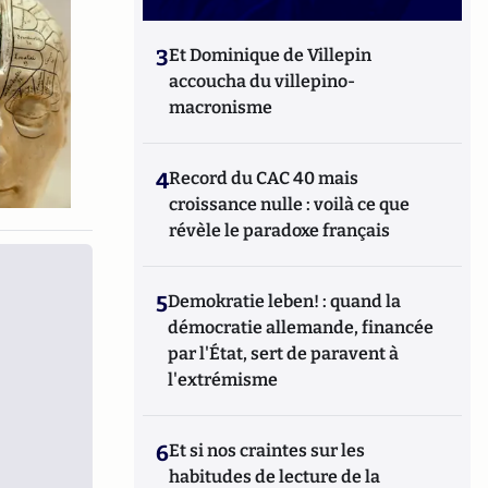
3
Et Dominique de Villepin
accoucha du villepino-
macronisme
4
Record du CAC 40 mais
croissance nulle : voilà ce que
révèle le paradoxe français
5
Demokratie leben! : quand la
démocratie allemande, financée
par l'État, sert de paravent à
l'extrémisme
6
Et si nos craintes sur les
habitudes de lecture de la