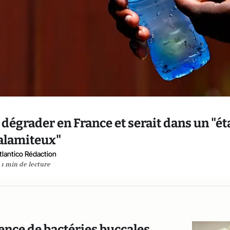
e dégrader en France et serait dans un "ét
alamiteux"
tlantico Rédaction
1 min de lecture
sence de bactéries buccales