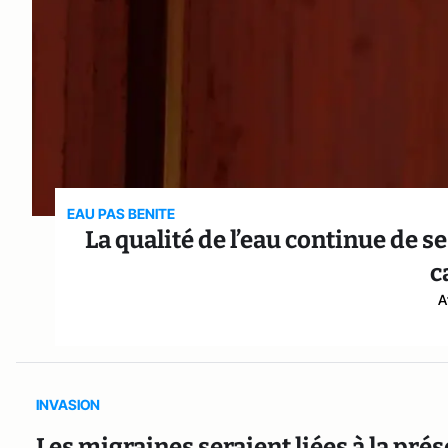
EAU PAS BENITE
La qualité de l’eau continue de s
c
A
INVASION
Les migraines seraient liées à la pré