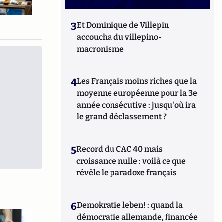
3
Et Dominique de Villepin
accoucha du villepino-
macronisme
4
Les Français moins riches que la
moyenne européenne pour la 3e
année consécutive : jusqu'où ira
le grand déclassement ?
5
Record du CAC 40 mais
croissance nulle : voilà ce que
révèle le paradoxe français
6
Demokratie leben! : quand la
démocratie allemande, financée