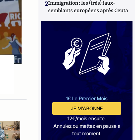
2
Immigration : les (très) faux-
semblants européens après Ceuta
1€ Le Premier Mois
JE M'ABONNE
12€/mois ensuite.
Annulez ou mettez en pause à
tout moment.