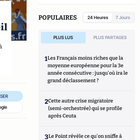
POPULAIRES
24 Heures
7 Jours
il
PLUS LUS
PLUS PARTAGES
à
1
Les Français moins riches que la
moyenne européenne pour la 3e
année consécutive : jusqu'où ira le
grand déclassement ?
SER
2
Cette autre crise migratoire
ogle
(semi-orchestrée) qui se profile
après Ceuta
3
Le Point révèle ce qu'on sniffe à