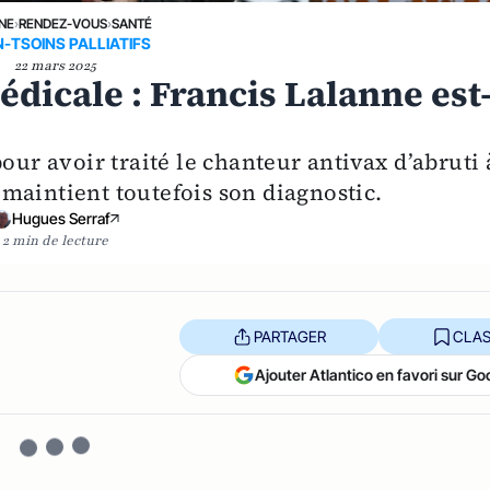
UNE
›
RENDEZ-VOUS
›
SANTÉ
N-TSOINS PALLIATIFS
22 mars 2025
dicale : Francis Lalanne est-
our avoir traité le chanteur antivax d’abruti 
maintient toutefois son diagnostic.
Hugues Serraf
2 min de lecture
PARTAGER
CLAS
Ajouter Atlantico en favori sur Go