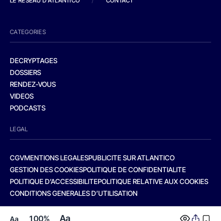
LE RESEAU D'ATLANTICO
/
CONTACT
CATEGORIES
DECRYPTAGES
DOSSIERS
RENDEZ-VOUS
VIDEOS
PODCASTS
LEGAL
CGV
MENTIONS LEGALES
PUBLICITE SUR ATLANTICO
GESTION DES COOKIES
POLITIQUE DE CONFIDENTIALITE
POLITIQUE D’ACCESSIBILITE
POLITIQUE RELATIVE AUX COOKIES
CONDITIONS GENERALES D’UTILISATION
Aa
100%
Aa