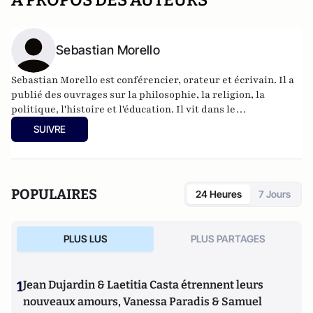
A PROPOS DES AUTEURS
Sebastian Morello
Sebastian Morello est conférencier, orateur et écrivain. Il a
publié des ouvrages sur la philosophie, la religion, la
politique, l'histoire et l'éducation. Il vit dans le
Bedfordshire, en Angleterre, avec sa femme et ses enfants.
SUIVRE
Il est rédacteur et membre du comité de rédaction du
magazine The European Conservative.
POPULAIRES
24 Heures
7 Jours
PLUS LUS
PLUS PARTAGES
1
Jean Dujardin & Laetitia Casta étrennent leurs
nouveaux amours, Vanessa Paradis & Samuel