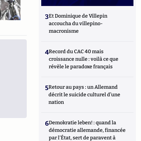
3
Et Dominique de Villepin
accoucha du villepino-
macronisme
4
Record du CAC 40 mais
croissance nulle : voilà ce que
révèle le paradoxe français
5
Retour au pays : un Allemand
décrit le suicide culturel d’une
nation
6
Demokratie leben! : quand la
démocratie allemande, financée
par l'État, sert de paravent à