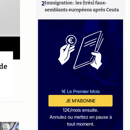
2
Immigration : les (très) faux-
semblants européens après Ceuta
 de
1€ Le Premier Mois
JE M'ABONNE
12€/mois ensuite.
Annulez ou mettez en pause à
tout moment.