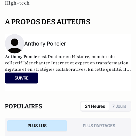
High-tech
A PROPOS DES AUTEURS
Anthony Poncier
Anthony Poncier
est Docteur en Histoire, membre du
collectif Réenchanter Internet et expert en transformation
digitale et en stratégies collaboratives. En cette qualité, il
accompagne les entreprises dans la conception de leurs
SUIVRE
stratégies médias sociaux, ainsi que dans la création de
leurs réseaux internes.
POPULAIRES
24 Heures
7 Jours
PLUS LUS
PLUS PARTAGES