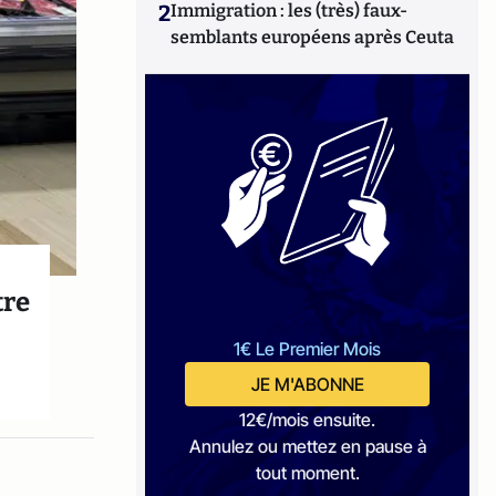
2
Immigration : les (très) faux-
semblants européens après Ceuta
tre
1€ Le Premier Mois
JE M'ABONNE
12€/mois ensuite.
Annulez ou mettez en pause à
tout moment.