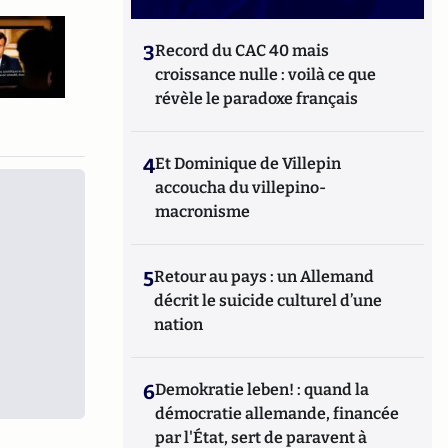
3
Record du CAC 40 mais
croissance nulle : voilà ce que
révèle le paradoxe français
4
Et Dominique de Villepin
accoucha du villepino-
macronisme
5
Retour au pays : un Allemand
décrit le suicide culturel d’une
nation
6
Demokratie leben! : quand la
démocratie allemande, financée
par l'État, sert de paravent à