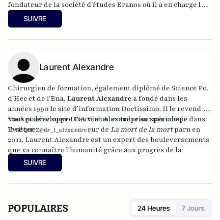
fondateur de la société d'études
Eranos
où il a en charge le
développement des activités d'études des mutations
SUIVRE
sociétales. Il est directeur du Lab de
l'agence digitale Hands
et directeur éditorial des
Cahiers européens de
l'imaginaire
. En 2016, il a publié
Le rêve et la métaphore
(CNRS éditions).
Laurent Alexandre
Chirurgien de formation, également diplômé de Science Po,
d'Hec et de l'Ena,
Laurent Alexandre
a fondé dans les
années 1990 le site d’information
Doctissimo
. Il le revend en
2008 et développe
Vous pouvez suivre Laurent Alexandre sur son compe
DNA Vision
, entreprise spécialisée dans
le séquençage ADN. Auteur de
Twitter :
La mort de la mort
paru en
@dr_l_alexandre
2011, Laurent Alexandre est un expert des bouleversements
que va connaître l'humanité grâce aux progrès de la
biotechnologie.
SUIVRE
POPULAIRES
24 Heures
7 Jours