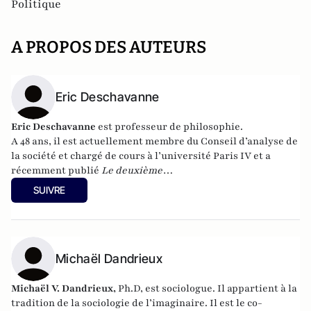
Politique
A PROPOS DES AUTEURS
Eric Deschavanne
Eric Deschavanne
est professeur de philosophie.
A 48 ans, il est actuellement membre du Conseil d’analyse de
la société et chargé de cours à l’université Paris IV et a
récemment publié
Le deuxième
humanisme – Introduction à la pensée de Luc Ferry
SUIVRE
(Germina, 2010). Il est également l’auteur, avec Pierre-Henri
Tavoillot, de
Philosophie des âges de la vie
(Grasset, 2007).
Michaël Dandrieux
Michaël V. Dandrieux,
Ph.D,
est sociologue. Il appartient à la
tradition de la sociologie de l’imaginaire. Il est le co-