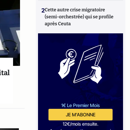
2
Cette autre crise migratoire
(semi-orchestrée) qui se profile
après Ceuta
ital
1€ Le Premier Mois
JE M'ABONNE
12€/mois ensuite.