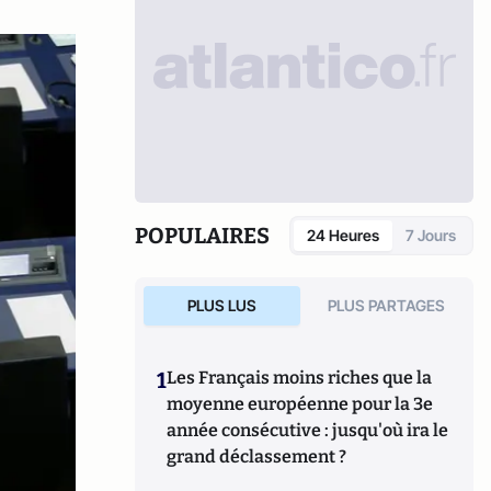
POPULAIRES
24 Heures
7 Jours
PLUS LUS
PLUS PARTAGES
1
Les Français moins riches que la
moyenne européenne pour la 3e
année consécutive : jusqu'où ira le
grand déclassement ?