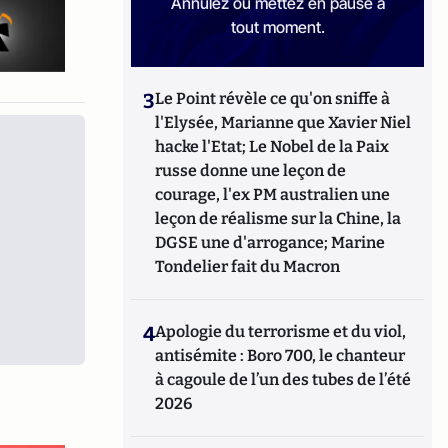
Annulez ou mettez en pause à
tout moment.
3
Le Point révèle ce qu'on sniffe à
l'Elysée, Marianne que Xavier Niel
hacke l'Etat; Le Nobel de la Paix
russe donne une leçon de
courage, l'ex PM australien une
leçon de réalisme sur la Chine, la
DGSE une d'arrogance; Marine
Tondelier fait du Macron
4
Apologie du terrorisme et du viol,
antisémite : Boro 700, le chanteur
à cagoule de l’un des tubes de l’été
2026