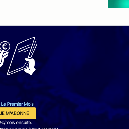
 Le Premier Mois
JE M'ABONNE
2€/mois ensuite.