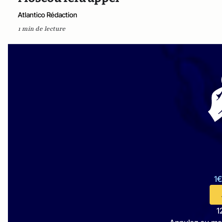
Atlantico Rédaction
1 min de lecture
1€
1