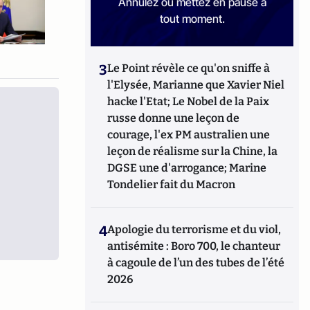
Annulez ou mettez en pause à
tout moment.
3
Le Point révèle ce qu'on sniffe à
l'Elysée, Marianne que Xavier Niel
hacke l'Etat; Le Nobel de la Paix
russe donne une leçon de
courage, l'ex PM australien une
leçon de réalisme sur la Chine, la
DGSE une d'arrogance; Marine
Tondelier fait du Macron
4
Apologie du terrorisme et du viol,
antisémite : Boro 700, le chanteur
à cagoule de l’un des tubes de l’été
2026