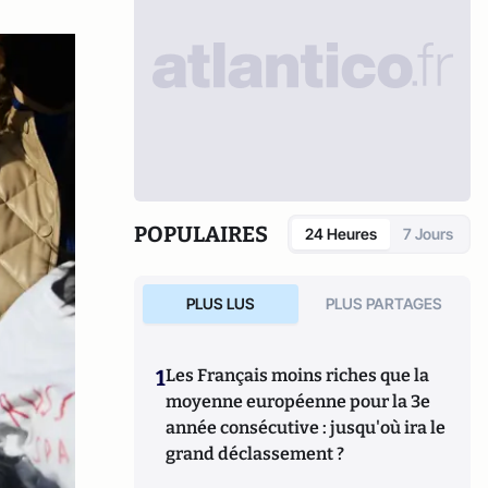
POPULAIRES
24 Heures
7 Jours
PLUS LUS
PLUS PARTAGES
1
Les Français moins riches que la
moyenne européenne pour la 3e
année consécutive : jusqu'où ira le
grand déclassement ?