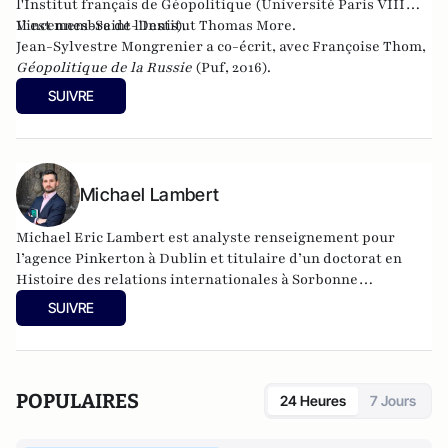
l'Institut français de Géopolitique (Université Paris VIII
Vincennes-Saint-Denis).
Il est membre de l
'Institut Thomas More
.
Jean-Sylvestre Mongrenier a co-écrit, avec Françoise Thom,
Géopolitique de la Russie
(Puf, 2016).
SUIVRE
Michael Lambert
Michael Eric Lambert est analyste renseignement pour
l’agence Pinkerton à Dublin et titulaire d’un doctorat en
Histoire des relations internationales à Sorbonne
Université en partenariat avec l’INSEAD.
SUIVRE
POPULAIRES
24 Heures
7 Jours