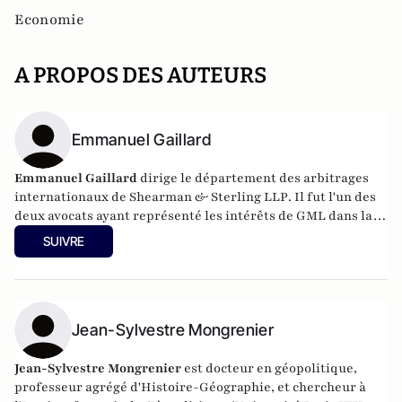
Economie
A PROPOS DES AUTEURS
Emmanuel Gaillard
Emmanuel Gaillard
dirige le département des arbitrages
internationaux de
Shearman & Sterling LLP
. Il fut l'un des
deux avocats ayant représenté les intérêts de GML dans la
procédure judiciaire intentée contre la Fédération de Russie
SUIVRE
dans le cadre de l'affaire Ioukos.
Jean-Sylvestre Mongrenier
Jean-Sylvestre Mongrenier
est docteur en géopolitique,
professeur agrégé d'Histoire-Géographie, et chercheur à