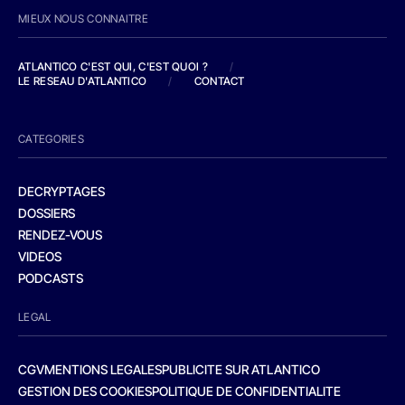
MIEUX NOUS CONNAITRE
ATLANTICO C'EST QUI, C'EST QUOI ?
/
LE RESEAU D'ATLANTICO
/
CONTACT
CATEGORIES
DECRYPTAGES
DOSSIERS
RENDEZ-VOUS
VIDEOS
PODCASTS
LEGAL
CGV
MENTIONS LEGALES
PUBLICITE SUR ATLANTICO
GESTION DES COOKIES
POLITIQUE DE CONFIDENTIALITE