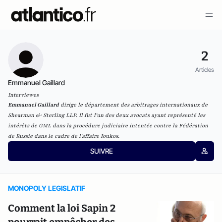
2
Articles
Emmanuel Gaillard
Interviewes
Emmanuel Gaillard
dirige le département des arbitrages internationaux de
Shearman & Sterling LLP
. Il fut l'un des deux avocats ayant représenté les
intérêts de GML dans la procédure judiciaire intentée contre la Fédération
de Russie dans le cadre de l'affaire Ioukos.
SUIVRE
MONOPOLY LEGISLATIF
Comment la loi Sapin 2