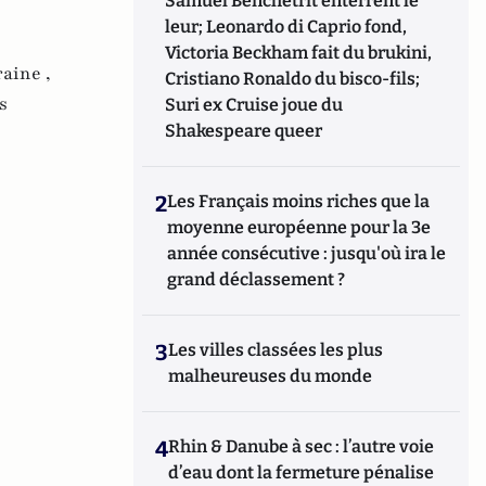
Samuel Benchetrit enterrent le
leur; Leonardo di Caprio fond,
Victoria Beckham fait du brukini,
aine ,
Cristiano Ronaldo du bisco-fils;
s
Suri ex Cruise joue du
Shakespeare queer
2
Les Français moins riches que la
moyenne européenne pour la 3e
année consécutive : jusqu'où ira le
grand déclassement ?
3
Les villes classées les plus
malheureuses du monde
4
Rhin & Danube à sec : l’autre voie
d’eau dont la fermeture pénalise