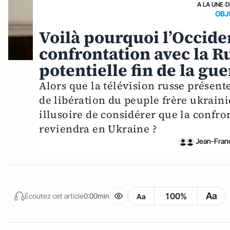
A LA UNE
›
D
OBJ
Voilà pourquoi l’Occiden
confrontation avec la R
potentielle fin de la gu
Alors que la télévision russe présent
de libération du peuple frère ukraini
illusoire de considérer que la confro
reviendra en Ukraine ?
Jean-Franç
Aa
100%
Écoutez cet article
0:00min
Aa