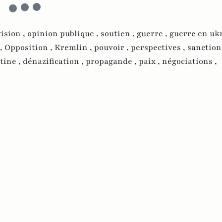
vision ,
opinion publique ,
soutien ,
guerre ,
guerre en ukr
 ,
Opposition ,
Kremlin ,
pouvoir ,
perspectives ,
sanction
tine ,
dénazification ,
propagande ,
paix ,
négociations ,