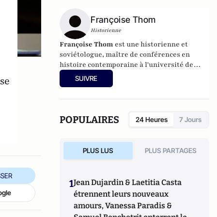
Françoise Thom
Historienne
Françoise Thom
est une historienne et
soviétologue, maître de conférences en
histoire contemporaine à l'université de
Paris-Sorbonne
SUIVRE
ise
POPULAIRES
24 Heures
7 Jours
PLUS LUS
PLUS PARTAGES
SER
1
Jean Dujardin & Laetitia Casta
ogle
étrennent leurs nouveaux
amours, Vanessa Paradis &