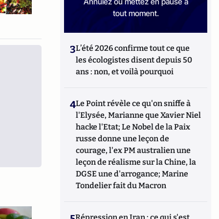
Annulez ou mettez en pause à
tout moment.
3
L’été 2026 confirme tout ce que
les écologistes disent depuis 50
ans : non, et voilà pourquoi
4
Le Point révèle ce qu'on sniffe à
l'Elysée, Marianne que Xavier Niel
hacke l'Etat; Le Nobel de la Paix
russe donne une leçon de
courage, l'ex PM australien une
leçon de réalisme sur la Chine, la
DGSE une d'arrogance; Marine
Tondelier fait du Macron
5
Répression en Iran : ce qui s'est