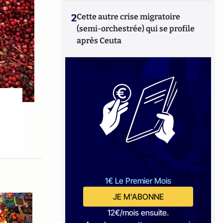
2
Cette autre crise migratoire
(semi-orchestrée) qui se profile
après Ceuta
1€ Le Premier Mois
JE M'ABONNE
12€/mois ensuite.