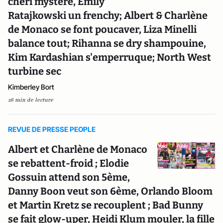
chéri mystère, Emily
Ratajkowski un frenchy; Albert & Charlène
de Monaco se font poucaver, Liza Minelli
balance tout; Rihanna se dry shampouine,
Kim Kardashian s'emperruque; North West
turbine sec
Kimberley Bort
26 min de lecture
REVUE DE PRESSE PEOPLE
Albert et Charlène de Monaco
se rebattent-froid ; Elodie
Gossuin attend son 5ème,
Danny Boon veut son 6ème, Orlando Bloom
et Martin Kretz se recouplent ; Bad Bunny
se fait glow-uper, Heidi Klum mouler, la fille