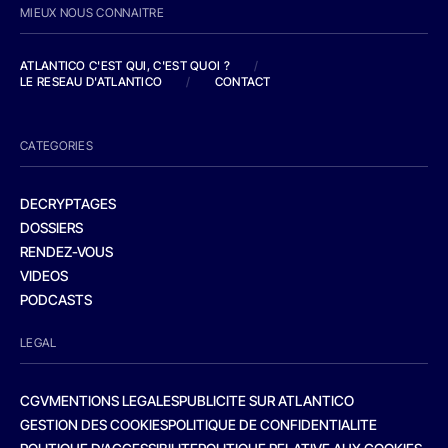
MIEUX NOUS CONNAITRE
ATLANTICO C'EST QUI, C'EST QUOI ?
/
LE RESEAU D'ATLANTICO
/
CONTACT
CATEGORIES
DECRYPTAGES
DOSSIERS
RENDEZ-VOUS
VIDEOS
PODCASTS
LEGAL
CGV
MENTIONS LEGALES
PUBLICITE SUR ATLANTICO
GESTION DES COOKIES
POLITIQUE DE CONFIDENTIALITE