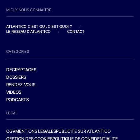
MIEUX NOUS CONNAITRE
ATLANTICO C'EST QUI, C'EST QUOI ?
/
LE RESEAU D'ATLANTICO
/
CONTACT
CATEGORIES
DECRYPTAGES
DOSSIERS
RENDEZ-VOUS
VIDEOS
PODCASTS
LEGAL
CGV
MENTIONS LEGALES
PUBLICITE SUR ATLANTICO
GESTION DES COOKIES
POLITIQUE DE CONFIDENTIALITE