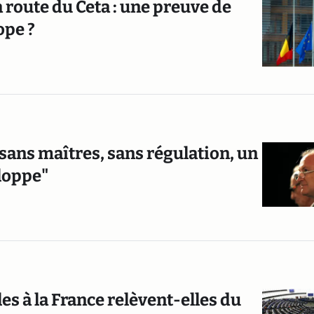
a route du Ceta : une preuve de
ope ?
sans maîtres, sans régulation, un
loppe"
s à la France relèvent-elles du