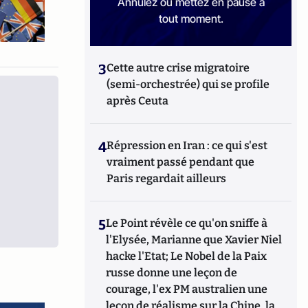
Annulez ou mettez en pause à
tout moment.
3
Cette autre crise migratoire
(semi-orchestrée) qui se profile
après Ceuta
4
Répression en Iran : ce qui s'est
vraiment passé pendant que
Paris regardait ailleurs
5
Le Point révèle ce qu'on sniffe à
l'Elysée, Marianne que Xavier Niel
hacke l'Etat; Le Nobel de la Paix
russe donne une leçon de
courage, l'ex PM australien une
leçon de réalisme sur la Chine, la