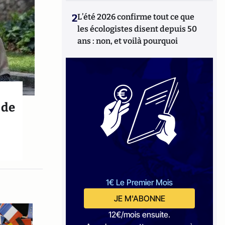
2
L’été 2026 confirme tout ce que
les écologistes disent depuis 50
ans : non, et voilà pourquoi
 de
1€ Le Premier Mois
JE M'ABONNE
12€/mois ensuite.