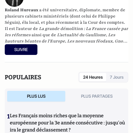
Roland Hureaux
a été universitaire, diplomate, membre de
plusieurs cabinets ministériels (dont celui de Philippe
Séguin), élu local, et plus récemment à la Cour des comptes.
Il est l'auteur de
La grande démolition : La France cassée par
les réformes
ainsi que de
L'actualité du Gaullisme
,
Les
hauteurs béantes de l'Europe
,
Les nouveaux féodaux
,
Gnose
et gnostiques des origines à nos jours
.
SUIVRE
POPULAIRES
24 Heures
7 Jours
PLUS LUS
PLUS PARTAGES
1
Les Français moins riches que la moyenne
européenne pour la 3e année consécutive : jusqu'où
ira le grand déclassement ?