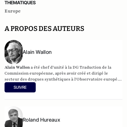
THEMATIQUES
Europe
A PROPOS DES AUTEURS
Alain Wallon
Alain Wallon
a été chef d'unité à la DG Traduction de la
Commission européenne, après avoir créé et dirigé le
secteur des drogues synthétiques à l'Observatoire européen
des drogues et des toxicomanies, agence de l'UE sise à
SUIVRE
Lisbonne. C'est aussi un ancien journaliste, chef dans les
années 1980 du desk Etranger du quotidien
Libération
. Alain
Wallon est diplômé en anthropologie sociale de l'Ecole
Pratique des Hautes Etudes, VIème section devenue
ultérieurement l'Ehess.
Roland Hureaux