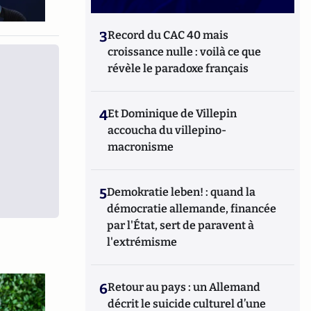
3
Record du CAC 40 mais
croissance nulle : voilà ce que
révèle le paradoxe français
4
Et Dominique de Villepin
accoucha du villepino-
macronisme
5
Demokratie leben! : quand la
démocratie allemande, financée
par l'État, sert de paravent à
l'extrémisme
6
Retour au pays : un Allemand
décrit le suicide culturel d’une