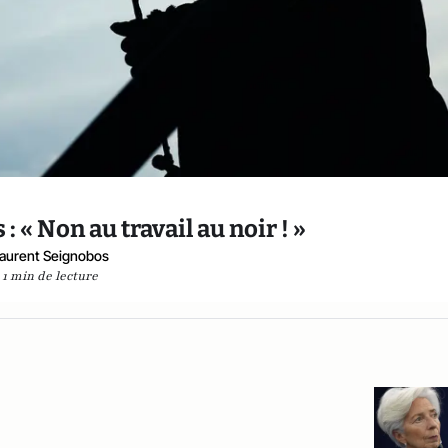
 « Non au travail au noir ! »
aurent Seignobos
1 min de lecture