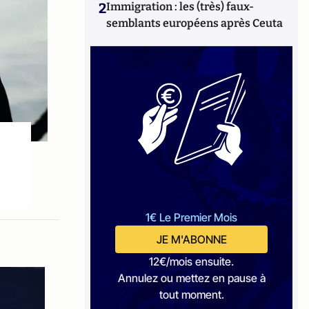
2
Immigration : les (très) faux-
semblants européens après Ceuta
1€ Le Premier Mois
JE M'ABONNE
12€/mois ensuite.
Annulez ou mettez en pause à
tout moment.