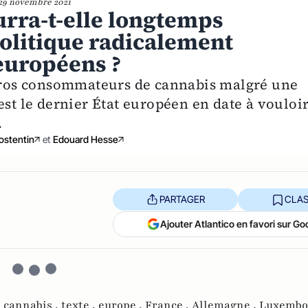
29 novembre 2021
urra-t-elle longtemps
politique radicalement
européens ?
 gros consommateurs de cannabis malgré une
est le dernier État européen en date à vouloi
.
ostentin
et
Edouard Hesse
PARTAGER
CLAS
Ajouter Atlantico en favori sur Go
 cannabis ,
texte ,
europe ,
France ,
Allemagne ,
Luxembo