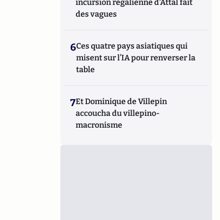
incursion régalienne d'Attal fait
des vagues
6
Ces quatre pays asiatiques qui
misent sur l’IA pour renverser la
table
7
Et Dominique de Villepin
accoucha du villepino-
macronisme