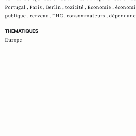
Portugal ,
Paris ,
Berlin ,
toxicité ,
Economie ,
économie
publique ,
cerveau ,
THC ,
consommateurs ,
dépendanc
THEMATIQUES
Europe