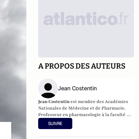
A PROPOS DES AUTEURS
Jean Costentin
Jean Costentin
est membre des
Académies
Nationales de Médecine
et de Pharmacie.
Professeur en pharmacologie à la faculté de
Rouen, il a dirigé (1984-2008) une unité de
SUIVRE
recherche de neuropsychopharmacologie
associée au CNRS. Président du Centre