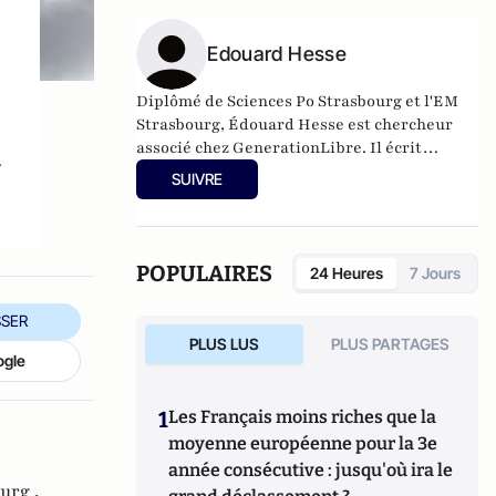
National de prévention, d'études et de
recherches en toxicomanie, il a publié en
2006
Halte au cannabis !
Edouard Hesse
, destiné au grand
public.
Diplômé de Sciences Po Strasbourg et l'EM
Strasbourg, Édouard Hesse est chercheur
associé chez GenerationLibre. Il écrit
r
régulièrement des tribunes et recensions
SUIVRE
pour des journaux comme Slate ou Le Point.
POPULAIRES
24 Heures
7 Jours
SER
PLUS LUS
PLUS PARTAGES
ogle
1
Les Français moins riches que la
moyenne européenne pour la 3e
année consécutive : jusqu'où ira le
urg ,