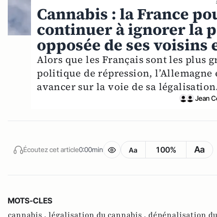
Cannabis : la France po
continuer à ignorer la 
opposée de ses voisins 
Alors que les Français sont les plus
politique de répression, l’Allemagne 
avancer sur la voie de sa légalisation
Jean C
Aa
100%
Écoutez cet article
0:00min
Aa
MOTS-CLES
cannabis ,
légalisation du cannabis ,
dépénalisation du