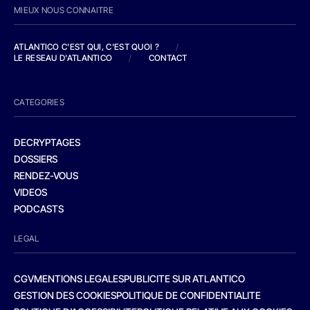
MIEUX NOUS CONNAITRE
ATLANTICO C'EST QUI, C'EST QUOI ?
/
LE RESEAU D'ATLANTICO
/
CONTACT
CATEGORIES
DECRYPTAGES
DOSSIERS
RENDEZ-VOUS
VIDEOS
PODCASTS
LEGAL
CGV
MENTIONS LEGALES
PUBLICITE SUR ATLANTICO
GESTION DES COOKIES
POLITIQUE DE CONFIDENTIALITE