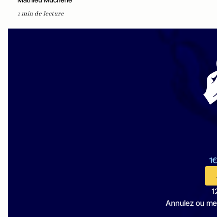
1 min de lecture
1€
1
Annulez ou me