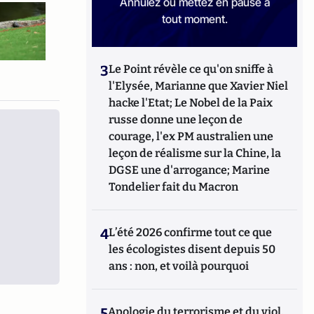
Annulez ou mettez en pause à
tout moment.
3
Le Point révèle ce qu'on sniffe à
l'Elysée, Marianne que Xavier Niel
hacke l'Etat; Le Nobel de la Paix
russe donne une leçon de
courage, l'ex PM australien une
leçon de réalisme sur la Chine, la
DGSE une d'arrogance; Marine
Tondelier fait du Macron
4
L’été 2026 confirme tout ce que
les écologistes disent depuis 50
ans : non, et voilà pourquoi
5
Apologie du terrorisme et du viol,