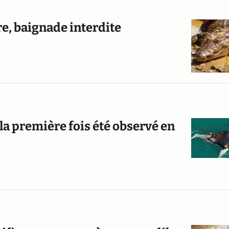
re, baignade interdite
 la première fois été observé en