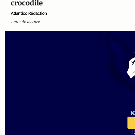
crocodile
Atlantico Rédaction
1 min de lecture
1€
1