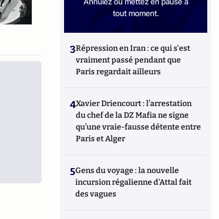
Annulez ou mettez en pause à
tout moment.
3
Répression en Iran : ce qui s'est
vraiment passé pendant que
Paris regardait ailleurs
4
Xavier Driencourt : l’arrestation
du chef de la DZ Mafia ne signe
qu’une vraie-fausse détente entre
Paris et Alger
5
Gens du voyage : la nouvelle
incursion régalienne d'Attal fait
des vagues