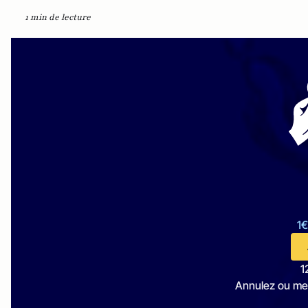
1 min de lecture
1€
1
Annulez ou me