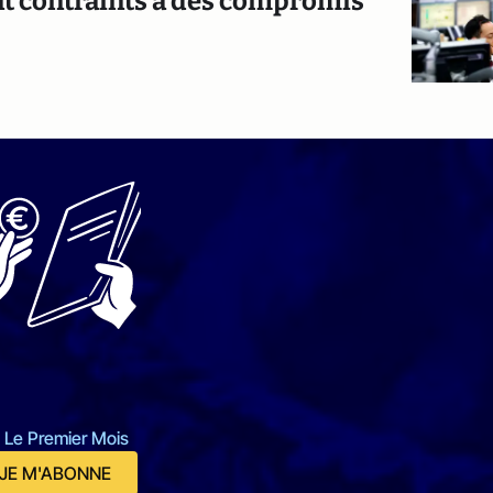
ont contraints à des compromis
 Le Premier Mois
JE M'ABONNE