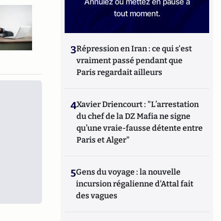
Annulez ou mettez en pause à
tout moment.
3
Répression en Iran : ce qui s'est
vraiment passé pendant que
Paris regardait ailleurs
4
Xavier Driencourt : "L’arrestation
du chef de la DZ Mafia ne signe
qu’une vraie-fausse détente entre
Paris et Alger"
5
Gens du voyage : la nouvelle
incursion régalienne d'Attal fait
des vagues