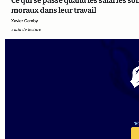
Ce qui se passe quand les salariés s
moraux dans leur travail
Xavier Camby
1 min de lecture
1€