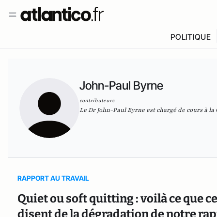
POLITIQUE
John-Paul Byrne
contributeurs
Le Dr John-Paul Byrne est chargé de cours à l
RAPPORT AU TRAVAIL
Quiet ou soft quitting : voilà ce que 
disent de la dégradation de notre rap