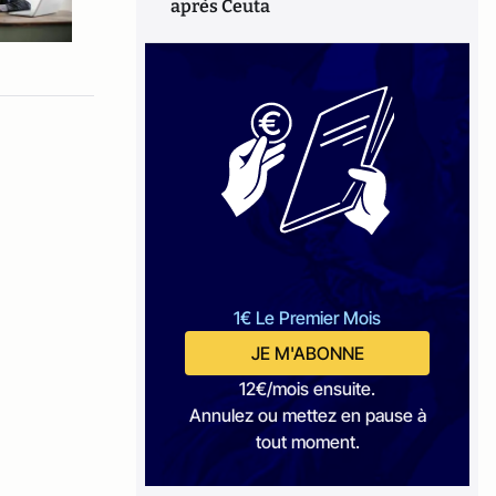
après Ceuta
1€ Le Premier Mois
JE M'ABONNE
12€/mois ensuite.
Annulez ou mettez en pause à
tout moment.