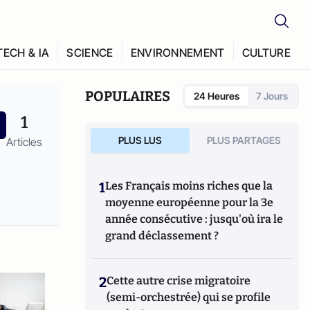
TECH & IA
SCIENCE
ENVIRONNEMENT
CULTURE
POPULAIRES
24 Heures
7 Jours
1
PLUS LUS
PLUS PARTAGES
Articles
1
Les Français moins riches que la
moyenne européenne pour la 3e
année consécutive : jusqu'où ira le
grand déclassement ?
2
Cette autre crise migratoire
(semi-orchestrée) qui se profile