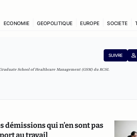
ECONOMIE
GEOPOLITIQUE
EUROPE
SOCIETE
SUIVRE
a Graduate School of Healthcare Management (GSM) du RCSI.
ces démissions qui n’en sont pas
port au travail