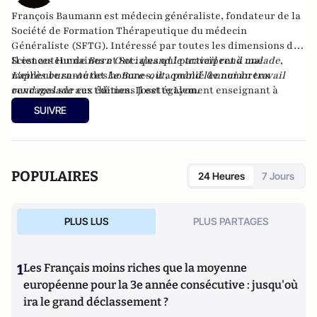
François Baumann est médecin généraliste, fondateur de la
Société de Formation Thérapeutique du médecin
Généraliste (SFTG). Intéressé par toutes les dimensions des
Sciences Humaines et Sociales qui participent à une
Il est auteur de
Burn Out : quand le travail rend malade
,
meilleure santé des hommes, il a publié de nombreux
L'après burn-out
et
Le Bore-out, quand l'ennui au travail
ouvrages sur ces thèmes. Il est également enseignant à
rend malade
aux éditions Josette Lyon.
l'Université Paris V et membre du comité Scientifique
SUIVRE
International de l'UNESCO (département de Bioéthique).
POPULAIRES
24 Heures
7 Jours
PLUS LUS
PLUS PARTAGES
1
Les Français moins riches que la moyenne
européenne pour la 3e année consécutive : jusqu'où
ira le grand déclassement ?