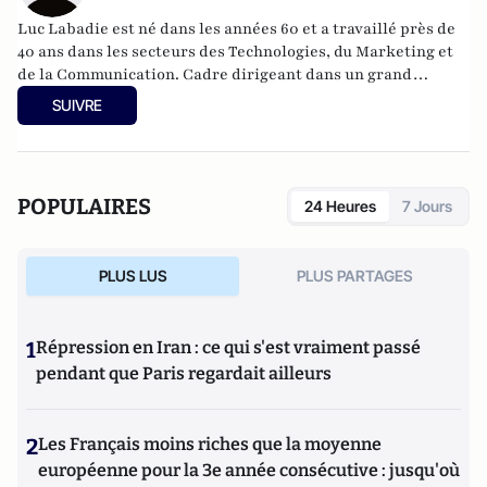
Luc Labadie est né dans les années 60 et a travaillé près de
40 ans dans les secteurs des Technologies, du Marketing et
de la Communication. Cadre dirigeant dans un grand
Groupe international qu'il vient de quitter, il a contribué à
SUIVRE
la globalisation, à la rationalisation et à l'automatisation des
services au sein des entreprises qu'il a côtoyé en France et à
l'international. En Septembre dernier, un incident de
parcours lui a permis de prendre du recul et de livrer un
POPULAIRES
24 Heures
7 Jours
témoignage personnel et sans animosité sur l'évolution du
travail
dans le monde des services.
PLUS LUS
PLUS PARTAGES
1
Répression en Iran : ce qui s'est vraiment passé
pendant que Paris regardait ailleurs
2
Les Français moins riches que la moyenne
européenne pour la 3e année consécutive : jusqu'où