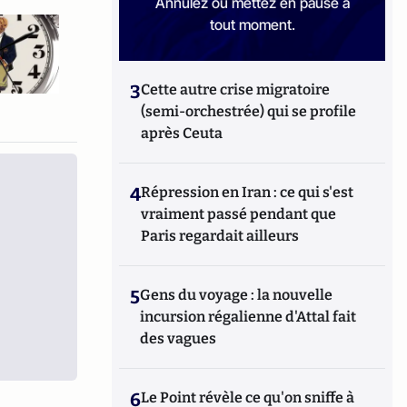
Annulez ou mettez en pause à
tout moment.
3
Cette autre crise migratoire
(semi-orchestrée) qui se profile
après Ceuta
4
Répression en Iran : ce qui s'est
vraiment passé pendant que
Paris regardait ailleurs
5
Gens du voyage : la nouvelle
incursion régalienne d'Attal fait
des vagues
6
Le Point révèle ce qu'on sniffe à