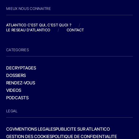
MIEUX NOUS CONNAITRE
ATLANTICO C'EST QUI, C'EST QUOI ?
/
LE RESEAU D'ATLANTICO
/
CONTACT
CATEGORIES
DECRYPTAGES
DOSSIERS
RENDEZ-VOUS
VIDEOS
PODCASTS
LEGAL
CGV
MENTIONS LEGALES
PUBLICITE SUR ATLANTICO
GESTION DES COOKIES
POLITIQUE DE CONFIDENTIALITE