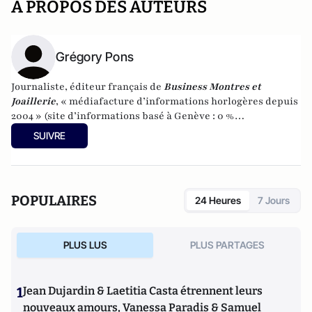
A PROPOS DES AUTEURS
Grégory Pons
Journaliste, éditeur français de
Business Montres et
Joaillerie
, « médiafacture d’informations horlogères depuis
2004 » (site d’informations basé à Genève : 0 %
publicité-100 % liberté), spécialiste du marketing horloger
SUIVRE
et de l’analyse des marchés de la montre.
POPULAIRES
24 Heures
7 Jours
PLUS LUS
PLUS PARTAGES
1
Jean Dujardin & Laetitia Casta étrennent leurs
nouveaux amours, Vanessa Paradis & Samuel