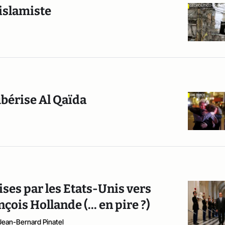
 islamiste
ubérise Al Qaïda
ses par les Etats-Unis vers
is Hollande (... en pire ?)
Jean-Bernard Pinatel