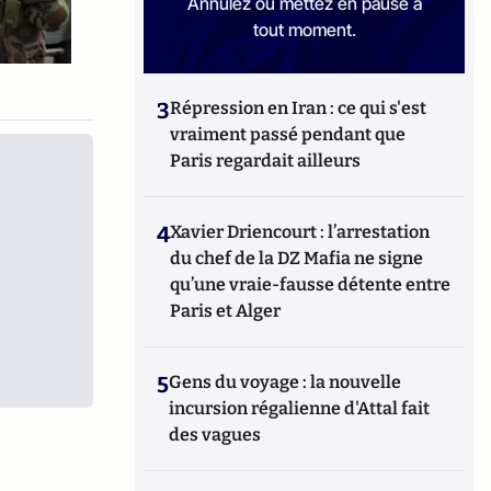
Annulez ou mettez en pause à
tout moment.
3
Répression en Iran : ce qui s'est
vraiment passé pendant que
Paris regardait ailleurs
4
Xavier Driencourt : l’arrestation
du chef de la DZ Mafia ne signe
qu’une vraie-fausse détente entre
Paris et Alger
5
Gens du voyage : la nouvelle
incursion régalienne d'Attal fait
des vagues