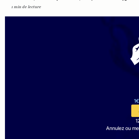
1 min de lecture
1€
1
Annulez ou me