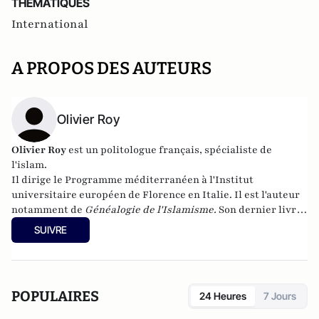
THEMATIQUES
International
A PROPOS DES AUTEURS
Olivier Roy
Olivier Roy
est un politologue français, spécialiste de
l'islam.
Il dirige le Programme méditerranéen à l'Institut
universitaire européen de Florence en Italie. Il est l'auteur
notamment de
Généalogie de l'Islamisme
.
Son dernier livre,
Le djihad et la mort
,
est paru en octobre aux éditions du
SUIVRE
Seuil.
POPULAIRES
24 Heures
7 Jours