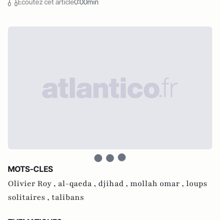
Écoutez cet article
0:00min
MOTS-CLES
Olivier Roy ,
al-qaeda ,
djihad ,
mollah omar ,
loups
solitaires ,
talibans