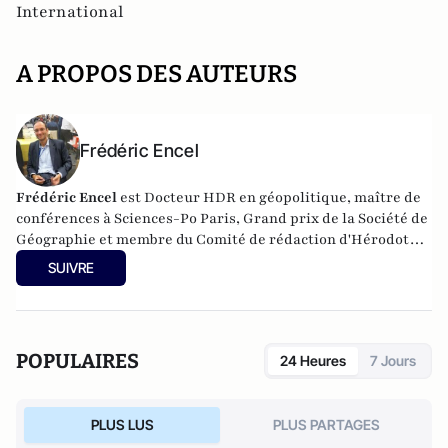
International
A PROPOS DES AUTEURS
Frédéric Encel
Frédéric Encel
est Docteur HDR en géopolitique, maître de
conférences à Sciences-Po Paris, Grand prix de la Société de
Géographie et membre du Comité de rédaction d'Hérodote.
Il a fondé et anime chaque année les Rencontres
SUIVRE
internationales géopolitiques de Trouville-sur-Mer.
Frédéric Encel est l'auteur des
Voies de la puissance
chez
prix du livre
Odile Jacob pour lequel il reçoit le
géopolitique 2022
et le
Prix
Histoire-Géographie de
POPULAIRES
24 Heures
7 Jours
l’Académie des Sciences morales et politiques
en
2023.
PLUS LUS
PLUS PARTAGES