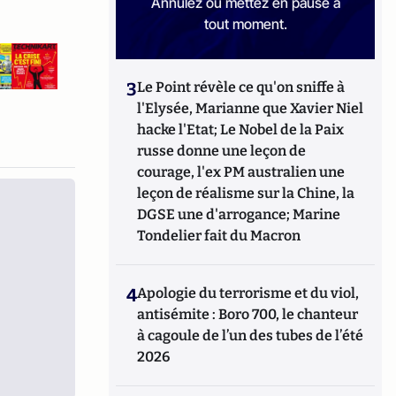
Annulez ou mettez en pause à
tout moment.
3
Le Point révèle ce qu'on sniffe à
l'Elysée, Marianne que Xavier Niel
hacke l'Etat; Le Nobel de la Paix
russe donne une leçon de
courage, l'ex PM australien une
leçon de réalisme sur la Chine, la
DGSE une d'arrogance; Marine
Tondelier fait du Macron
4
Apologie du terrorisme et du viol,
antisémite : Boro 700, le chanteur
à cagoule de l’un des tubes de l’été
2026