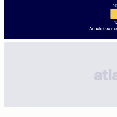
1€
1
Annulez ou me