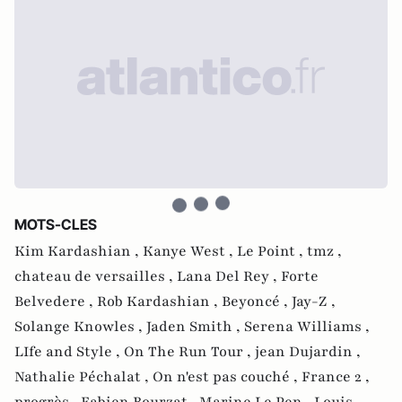
MOTS-CLES
Kim Kardashian ,
Kanye West ,
Le Point ,
tmz ,
chateau de versailles ,
Lana Del Rey ,
Forte
Belvedere ,
Rob Kardashian ,
Beyoncé ,
Jay-Z ,
Solange Knowles ,
Jaden Smith ,
Serena Williams ,
LIfe and Style ,
On The Run Tour ,
jean Dujardin ,
Nathalie Péchalat ,
On n'est pas couché ,
France 2 ,
progrès ,
Fabien Bourzat ,
Marine Le Pen ,
Louis