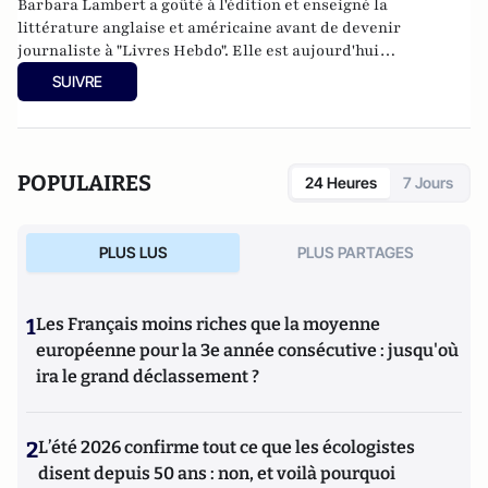
Barbara Lambert a goûté à l'édition et enseigné la
littérature anglaise et américaine avant de devenir
journaliste à "Livres Hebdo". Elle est aujourd'hui
responsable des rubriques société/idées d'Atlantico.fr.
SUIVRE
POPULAIRES
24 Heures
7 Jours
PLUS LUS
PLUS PARTAGES
1
Les Français moins riches que la moyenne
européenne pour la 3e année consécutive : jusqu'où
ira le grand déclassement ?
2
L’été 2026 confirme tout ce que les écologistes
disent depuis 50 ans : non, et voilà pourquoi