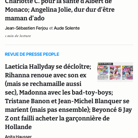
Charlotte C. pour la santé d’Albert de
Monaco; Angelina Jolie, dur dur d’être
maman d’ado
Jean-Sébastien Ferjou
et
Aude Solente
1 min de lecture
REVUE DE PRESSE PEOPLE
Laeticia Hallyday se décloître;
Rihanna renoue avec son ex
(mais se rechamaille aussi
sec), Madonna avec les bad-toy-boys;
Tristane Banon et Jean-Michel Blanquer se
marient (mais pas ensemble); Beyoncé & Jay
Z ont failli acheter la garçonnière de
Hollande
Anita Hausser