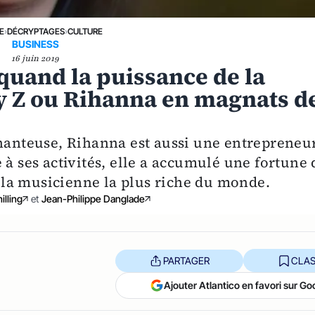
E
›
DÉCRYPTAGES
›
CULTURE
BUSINESS
16 juin 2019
 quand la puissance de la
ay Z ou Rihanna en magnats d
chanteuse, Rihanna est aussi une entrepreneu
 à ses activités, elle a accumulé une fortune 
le la musicienne la plus riche du monde.
illing
et
Jean-Philippe Danglade
PARTAGER
CLAS
Ajouter Atlantico en favori sur Go