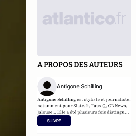
A PROPOS DES AUTEURS
Antigone Schilling
Antigone Schilling
est styliste et journaliste,
notamment pour Slate.fr, Faux Q, CB News,
Jalouse... Elle a été plusieurs fois distinguée
par le Prix Jasmin, récompensant les
SUIVRE
meilleurs papiers de l’année sur le parfum.