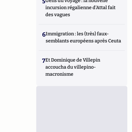
5
Gens du voyage : la nouvelle
incursion régalienne d'Attal fait
des vagues
6
Immigration : les (très) faux-
semblants européens après Ceuta
7
Et Dominique de Villepin
accoucha du villepino-
macronisme