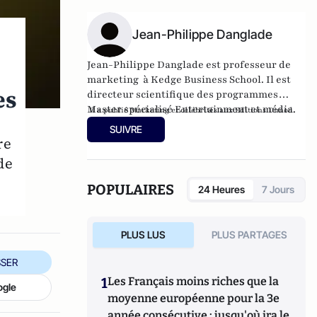
Jean-Philippe Danglade
Jean-Philippe Danglade est professeur de
marketing à Kedge Business School. Il est
es
directeur scientifique des programmes
Master spécialisé Entertainment et média.
Il a publié
Marketing et célébrités aux Editions Dunod.
Il forme plus de 300 étudiants par an à
SUIVRE
Kedge BS, il intervient également à l'ESTC,
re
Escarc, l'université Paul Cézanne, l'IAE de
de
Savoie.
POPULAIRES
24 Heures
7 Jours
PLUS LUS
PLUS PARTAGES
SER
1
Les Français moins riches que la
ogle
moyenne européenne pour la 3e
année consécutive : jusqu'où ira le