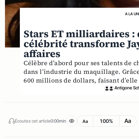
A LA UN
Stars ET milliardaires :
célébrité transforme J
affaires
Célèbre d’abord pour ses talents de 
dans l’industrie du maquillage. Grâce
600 millions de dollars, faisant d’el
Antigone Sch
Aa
100%
Écoutez cet article
0:00min
Aa