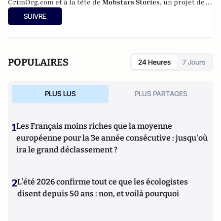
CrimOrg.com et à la tête de
Mobstars Stories
, un projet de
contenus sur les réseaux sociaux qui explore les
SUIVRE
dynamiques du crime organisé et ses représentations.
POPULAIRES
24 Heures
7 Jours
PLUS LUS
PLUS PARTAGES
1
Les Français moins riches que la moyenne
européenne pour la 3e année consécutive : jusqu'où
ira le grand déclassement ?
2
L’été 2026 confirme tout ce que les écologistes
disent depuis 50 ans : non, et voilà pourquoi