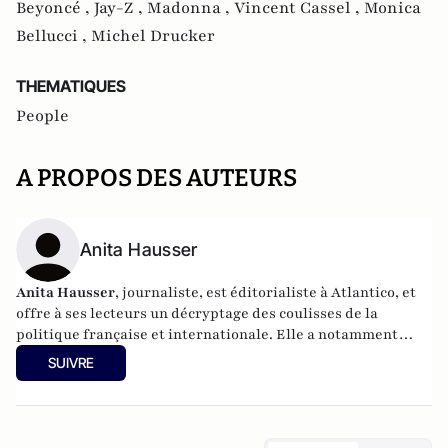
Beyoncé ,
Jay-Z ,
Madonna ,
Vincent Cassel ,
Monica
Bellucci ,
Michel Drucker
THEMATIQUES
People
A PROPOS DES AUTEURS
Anita Hausser
Anita Hausser
, journaliste, est éditorialiste à Atlantico, et
offre à ses lecteurs un décryptage des coulisses de la
politique française et internationale. Elle a notamment
publié
Sarkozy, itinéraire d'une ambition
(Editions
SUIVRE
l'Archipel, 2003). Elle a également réalisé les documentaires
Femme députée, un homme comme les autres ?
(2014) et
Bruno Le Maire, l'Affranchi
(2015).