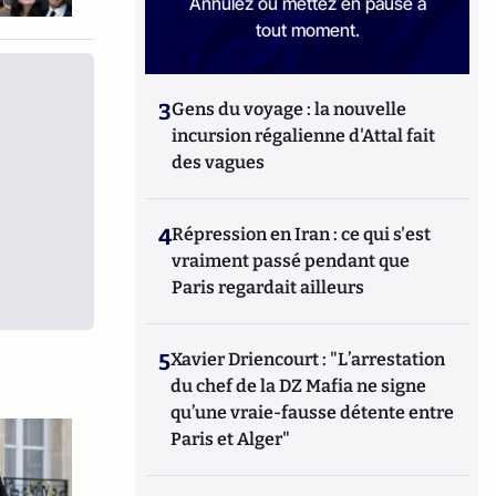
Annulez ou mettez en pause à
tout moment.
3
Gens du voyage : la nouvelle
incursion régalienne d'Attal fait
des vagues
4
Répression en Iran : ce qui s'est
vraiment passé pendant que
Paris regardait ailleurs
5
Xavier Driencourt : "L’arrestation
du chef de la DZ Mafia ne signe
qu’une vraie-fausse détente entre
Paris et Alger"