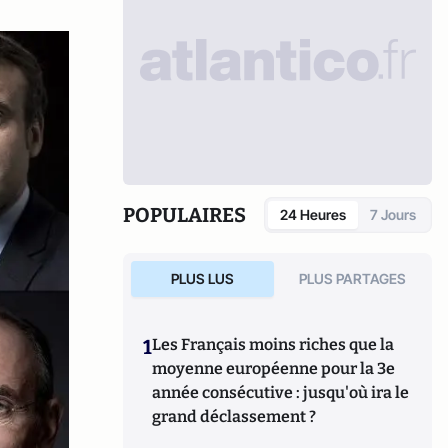
POPULAIRES
24 Heures
7 Jours
PLUS LUS
PLUS PARTAGES
1
Les Français moins riches que la
moyenne européenne pour la 3e
année consécutive : jusqu'où ira le
grand déclassement ?