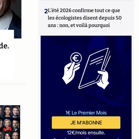
2
L’été 2026 confirme tout ce que
les écologistes disent depuis 50
ans : non, et voilà pourquoi
de.
1€ Le Premier Mois
JE M'ABONNE
12€/mois ensuite.