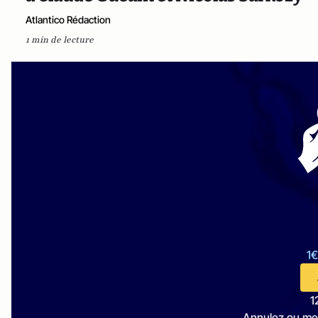
Atlantico Rédaction
1 min de lecture
1€
1
Annulez ou me