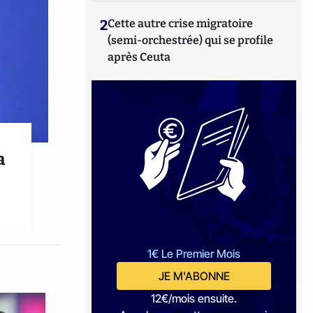
2
Cette autre crise migratoire
(semi-orchestrée) qui se profile
après Ceuta
a
1€ Le Premier Mois
JE M'ABONNE
12€/mois ensuite.