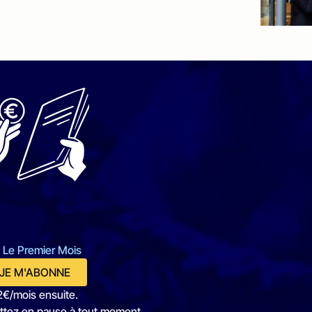
 Le Premier Mois
JE M'ABONNE
2€/mois ensuite.
ttez en pause à tout moment.