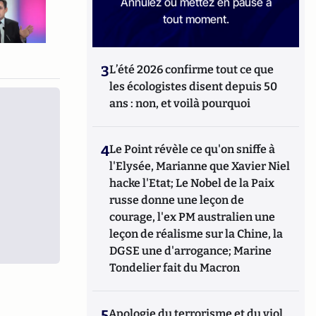
Annulez ou mettez en pause à
tout moment.
3
L’été 2026 confirme tout ce que
les écologistes disent depuis 50
ans : non, et voilà pourquoi
4
Le Point révèle ce qu'on sniffe à
l'Elysée, Marianne que Xavier Niel
hacke l'Etat; Le Nobel de la Paix
russe donne une leçon de
courage, l'ex PM australien une
leçon de réalisme sur la Chine, la
DGSE une d'arrogance; Marine
Tondelier fait du Macron
5
Apologie du terrorisme et du viol,