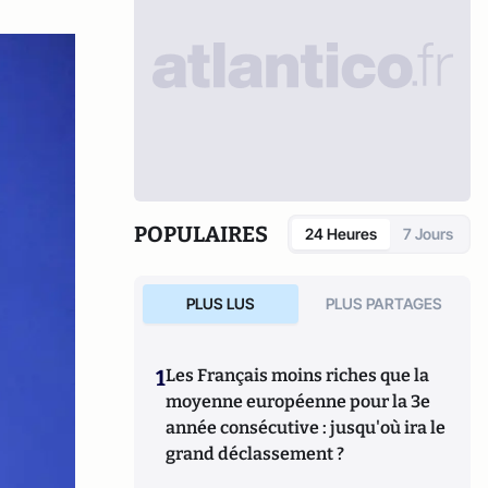
POPULAIRES
24 Heures
7 Jours
PLUS LUS
PLUS PARTAGES
1
Les Français moins riches que la
moyenne européenne pour la 3e
année consécutive : jusqu'où ira le
grand déclassement ?