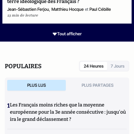
terre idéologique des Français ?
Jean-Sébastien Ferjou
,
Matthieu Hocque
et
Paul Cébille
23 min de lecture
Tout afficher
POPULAIRES
24 Heures
7 Jours
PLUS LUS
PLUS PARTAGES
1
Les Français moins riches que la moyenne
européenne pour la 3e année consécutive : jusqu'où
ira le grand déclassement ?