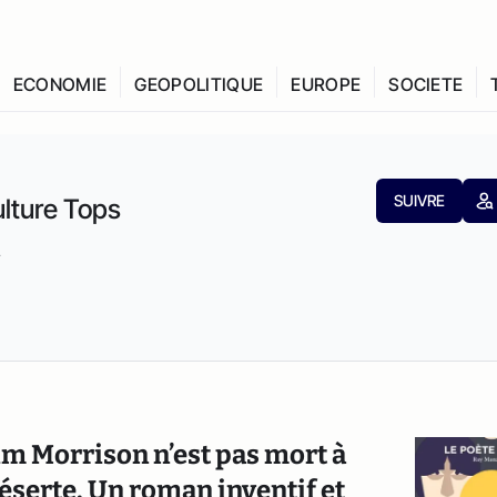
ECONOMIE
GEOPOLITIQUE
EUROPE
SOCIETE
SUIVRE
lture Tops
.
Jim Morrison n’est pas mort à
 déserte. Un roman inventif et