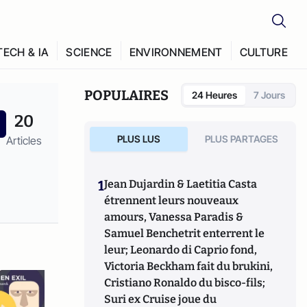
TECH & IA
SCIENCE
ENVIRONNEMENT
CULTURE
POPULAIRES
24 Heures
7 Jours
20
PLUS LUS
PLUS PARTAGES
Articles
1
Jean Dujardin & Laetitia Casta
étrennent leurs nouveaux
amours, Vanessa Paradis &
Samuel Benchetrit enterrent le
leur; Leonardo di Caprio fond,
Victoria Beckham fait du brukini,
Cristiano Ronaldo du bisco-fils;
Suri ex Cruise joue du