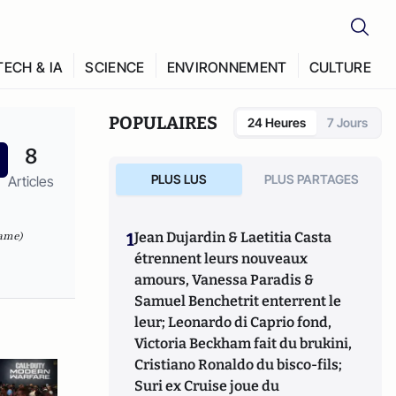
TECH & IA
SCIENCE
ENVIRONNEMENT
CULTURE
POPULAIRES
24 Heures
7 Jours
8
PLUS LUS
PLUS PARTAGES
Articles
game)
1
Jean Dujardin & Laetitia Casta
étrennent leurs nouveaux
amours, Vanessa Paradis &
Samuel Benchetrit enterrent le
leur; Leonardo di Caprio fond,
Victoria Beckham fait du brukini,
Cristiano Ronaldo du bisco-fils;
Suri ex Cruise joue du