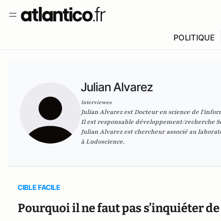
POLITIQUE
Julian Alvarez
Interviewes
Julian Alvarez est Docteur en science de l'info
Il est responsable développement/recherche S
Julian Alvarez est chercheur associé au laborato
à
Ludoscience
.
CIBLE FACILE
Pourquoi il ne faut pas s’inquiéter de