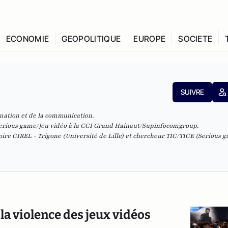
ECONOMIE
GEOPOLITIQUE
EUROPE
SOCIETE
SUIVRE
rmation et de la communication.
erious game/Jeu vidéo à la
CCI Grand Hainaut/Supinfocomgroup
.
ire CIREL - Trigone (Université de Lille) et c
hercheur TIC/TICE (Serious 
 la violence des jeux vidéos