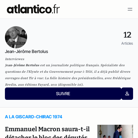
12
Articles
Jean-Jérôme Bertolus
Interviewes
J
ean-Jérôme Bertolus
est un journaliste politique français. Spécialiste des
questions de l'Elysée et du Gouvernement pour i-Télé, il a déjà publié divers
ouvrages dont
Tir à vue: La folle histoire des présidentielles
, avec Frédérique
Bredin, aux édtions Fayard, 2011 (disponible
ici
).
SUIVRE
A LA GISCARD-CHIRAC 1974
Emmanuel Macron saura-t-il
détacher le bloc des députés