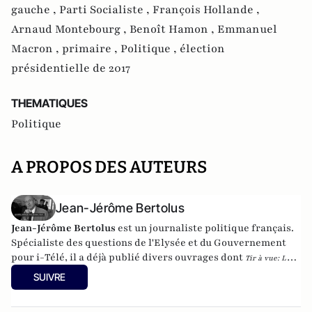
gauche ,
Parti Socialiste ,
François Hollande ,
Arnaud Montebourg ,
Benoît Hamon ,
Emmanuel
Macron ,
primaire ,
Politique ,
élection
présidentielle de 2017
THEMATIQUES
Politique
A PROPOS DES AUTEURS
Jean-Jérôme Bertolus
Jean-Jérôme Bertolus
est un journaliste politique français.
Spécialiste des questions de l'Elysée et du Gouvernement
pour i-Télé, il a déjà publié divers ouvrages dont
Tir à vue: La
folle histoire des présidentielles
, avec Frédérique Bredin, aux édtions Fayard,
SUIVRE
2011 (disponible
ici
).