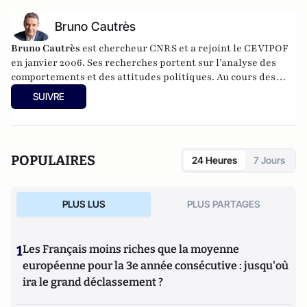
Bruno Cautrès
Bruno Cautrès
est chercheur CNRS et a rejoint le CEVIPOF
en janvier 2006. Ses recherches portent sur l’analyse des
comportements et des attitudes politiques. Au cours des
années récentes, il a participé à différentes recherches
SUIVRE
françaises ou européennes portant sur la participation
politique, le vote et les élections. Il a développé d’autres
directions de recherche mettant en évidence les clivages
sociaux et politiques liés à l’Europe et à l’intégration
POPULAIRES
24 Heures
7 Jours
européenne dans les électorats et les opinions publiques. Il
est notamment l'auteur de
Les européens aiment-ils
(toujours) l'Europe ?
(éditions de La Documentation
PLUS LUS
PLUS PARTAGES
Française, 2014) et
Histoire d’une révolution électorale
(2015-2018)
avec Anne Muxel (Classiques Garnier, 2019).
1
Les Français moins riches que la moyenne
européenne pour la 3e année consécutive : jusqu'où
ira le grand déclassement ?