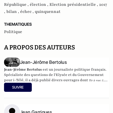
République ,
élection ,
Election présidentielle ,
2017
,
bilan ,
échec ,
quinquennat
THEMATIQUES
Politique
A PROPOS DES AUTEURS
Jean-Jérôme Bertolus
Jean-Jérôme Bertolus
est un journaliste politique français.
Spécialiste des questions de l'Elysée et du Gouvernement
pour i-Télé, il a déjà publié divers ouvrages dont
Tir à vue: La
folle histoire des présidentielles
, avec Frédérique Bredin, aux édtions Fayard,
SUIVRE
2011 (disponible
ici
).
Jean Garrigues