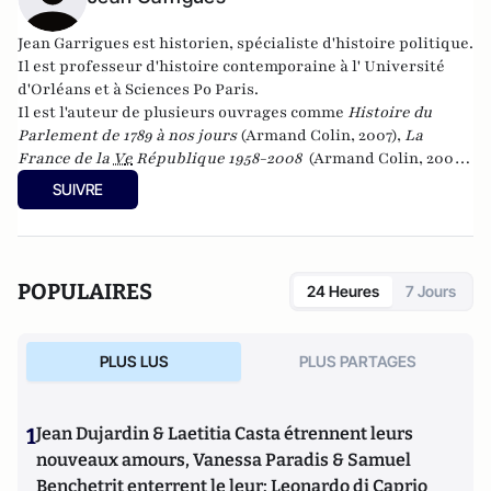
Jean Garrigues est historien, spécialiste d'histoire politique.
Il est professeur d'histoire contemporaine à l' Université
d'Orléans et à Sciences Po Paris.
Il est l'auteur de plusieurs ouvrages comme
Histoire du
Parlement de 1789 à nos jours
(Armand Colin, 2007),
La
France de la
V
e
République 1958-2008
(Armand Colin, 2008)
et
Les hommes providentiels : histoire d’une fascination
SUIVRE
française
(Seuil, 2012). Son dernier livre,
Le monde selon
Clemenceau
est paru en 2014 aux éditions Tallandier.
POPULAIRES
24 Heures
7 Jours
PLUS LUS
PLUS PARTAGES
1
Jean Dujardin & Laetitia Casta étrennent leurs
nouveaux amours, Vanessa Paradis & Samuel
Benchetrit enterrent le leur; Leonardo di Caprio